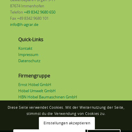
Gewerbepark-Fürgen 9-11
87674 Immenhofen
Telefon
+49 8342 9680 650
Fax +49 8342 9680 101
info@h-agrar.de
Quick-Links
Kontakt
Impressum
Datenschutz
Firmengruppe
Ernst Höbel GmbH
Höbel Umwelt GmbH
HBN Höbel Baumaschinen GmbH
Höbel GmbH
Diese Seite verwendet Cookies. Mit der Weiternutzung der Seite,
stimmst du die Verwendung von Cookies zu.
Einstellungen akzeptieren