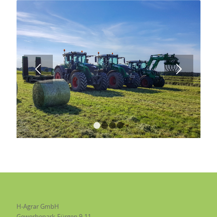
1
2
3
4
H-Agrar GmbH